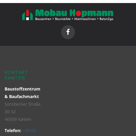
KONTAKT
XANTEN
Baustoffzentrum
& Baufachmarkt
Sonsbecker Straße
30-32
46509 Xanten
Telefon:
+49 (0)