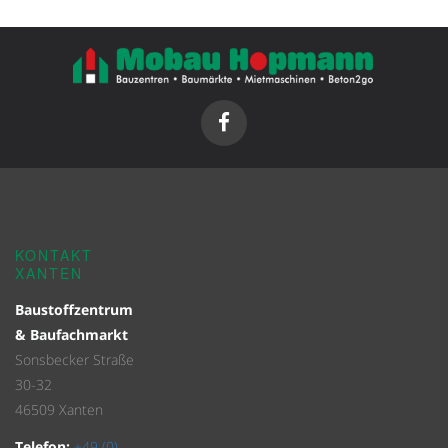
KONTAKT
XANTEN
Baustoffzentrum
& Baufachmarkt
Sonsbecker Straße
30-32
46509 Xanten
Telefon:
+49 (0)