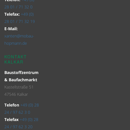
28 01 / 71 32 0
Telefax:
+49 (0)
28 01 / 71 32 19
E-Mail:
xanten@mobau-
hopmann.de
KONTAKT
KALKAR
Baustoffzentrum
& Baufachmarkt
Kastellstraße 51
47546 Kalkar
Telefon
+49 (0) 28
24 / 97 62 3 0
Telefax
+49 (0) 28
24 / 97 62 3 20