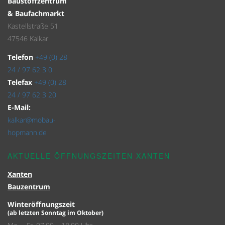
Baustoffzentrum
& Baufachmarkt
Kastellstraße 51
47546 Kalkar
Telefon
+49 (0) 28
24 / 97 62 3 0
Telefax
+49 (0) 28
24 / 97 62 3 20
E-Mail:
kalkar@mobau-
hopmann.de
AKTUELLE ÖFFNUNGSZEITEN XANTEN
Xanten
Bauzentrum
Winteröffnungszeit
(ab letzten Sonntag im Oktober)