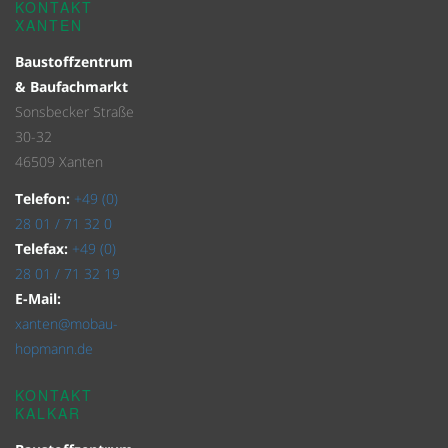
KONTAKT
XANTEN
Baustoffzentrum
& Baufachmarkt
Sonsbecker Straße
30-32
46509 Xanten
Telefon:
+49 (0)
28 01 / 71 32 0
Telefax:
+49 (0)
28 01 / 71 32 19
E-Mail:
xanten@mobau-
hopmann.de
KONTAKT
KALKAR