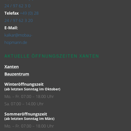
24 / 97 62 3 0
Telefax
+49 (0) 28
24 / 97 62 3 20
E-Mail:
kalkar@mobau-
hopmann.de
AKTUELLE ÖFFNUNGSZEITEN XANTEN
Xanten
Bauzentrum
Winteröffnungszeit
(ab letzten Sonntag im Oktober)
Mo. – Fr. 07.00 – 18.00 Uhr
Sa. 07.00 – 14.00 Uhr
Sommeröffnungszeit
(ab letzten Sonntag im März)
Mo. – Fr. 07.00 – 18.00 Uhr