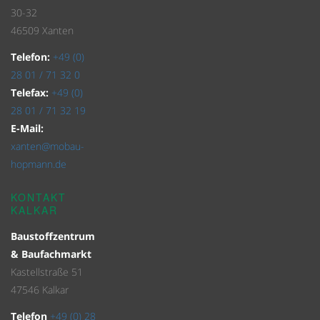
30-32
46509 Xanten
Telefon:
+49 (0)
28 01 / 71 32 0
Telefax:
+49 (0)
28 01 / 71 32 19
E-Mail:
xanten@mobau-
hopmann.de
KONTAKT
KALKAR
Baustoffzentrum
& Baufachmarkt
Kastellstraße 51
47546 Kalkar
Telefon
+49 (0) 28