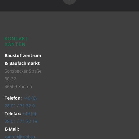
KONTAKT
XANTEN
Baustoffzentrum
& Baufachmarkt
Sonsbecker Straße
30-32
46509 Xanten
Telefon:
+49 (0)
28 01 / 71 32 0
Telefax:
+49 (0)
28 01 / 71 32 19
E-Mail:
xanten@mobau-