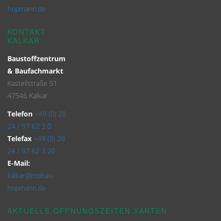
hopmann.de
KONTAKT
KALKAR
Baustoffzentrum
& Baufachmarkt
Kastellstraße 51
47546 Kalkar
Telefon
+49 (0) 28
24 / 97 62 3 0
Telefax
+49 (0) 28
24 / 97 62 3 20
E-Mail:
kalkar@mobau-
hopmann.de
AKTUELLE ÖFFNUNGSZEITEN XANTEN