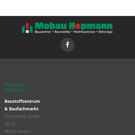
KONTAKT
XANTEN
Baustoffzentrum
& Baufachmarkt
Sonsbecker Straße
30-32
46509 Xanten