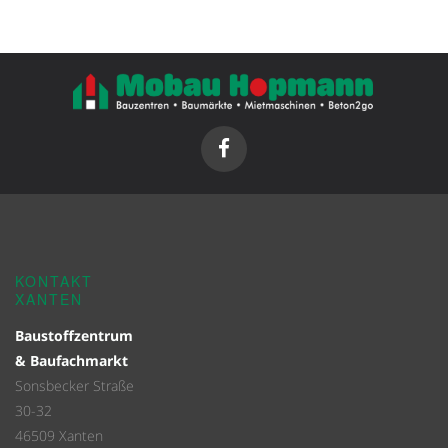
KONTAKT
XANTEN
Baustoffzentrum
& Baufachmarkt
Sonsbecker Straße
30-32
46509 Xanten