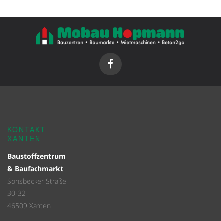
KONTAKT
XANTEN
Baustoffzentrum
& Baufachmarkt
Sonsbecker Straße
30-32
46509 Xanten