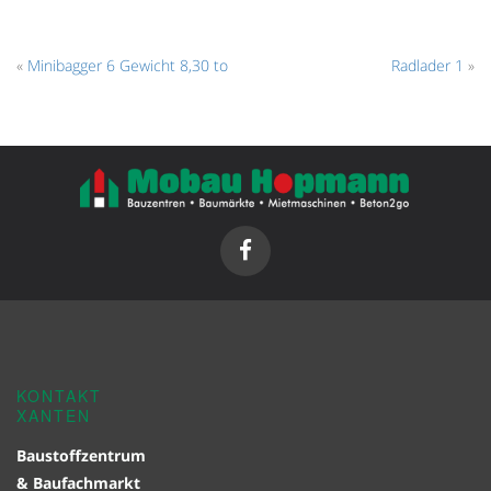
«
Minibagger 6 Gewicht 8,30 to
Radlader 1
»
KONTAKT
XANTEN
Baustoffzentrum
& Baufachmarkt