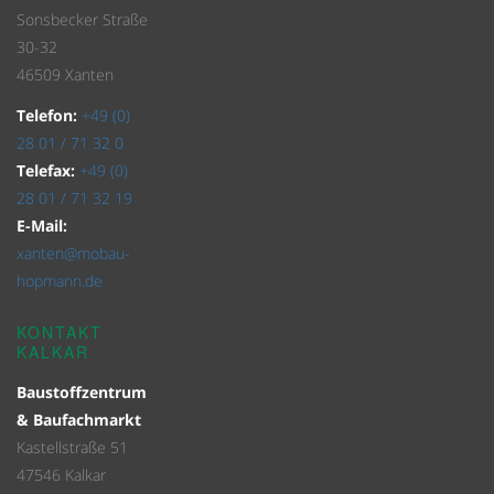
Sonsbecker Straße
30-32
46509 Xanten
Telefon:
+49 (0)
28 01 / 71 32 0
Telefax:
+49 (0)
28 01 / 71 32 19
E-Mail:
xanten@mobau-
hopmann.de
KONTAKT
KALKAR
Baustoffzentrum
& Baufachmarkt
Kastellstraße 51
47546 Kalkar