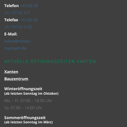
Telefon
+49 (0) 28
24 / 97 62 3 0
Telefax
+49 (0) 28
24 / 97 62 3 20
E-Mail:
kalkar@mobau-
hopmann.de
AKTUELLE ÖFFNUNGSZEITEN XANTEN
Xanten
Bauzentrum
Winteröffnungszeit
(ab letzten Sonntag im Oktober)
Mo. – Fr. 07.00 – 18.00 Uhr
Sa. 07.00 – 14.00 Uhr
Sommeröffnungszeit
(ab letzten Sonntag im März)