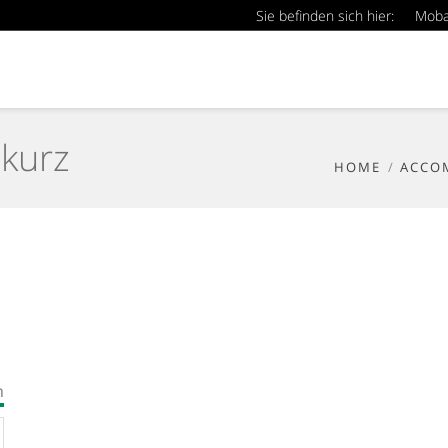
Sie befinden sich hier:
Mob
kurz
HOME
ACCO
n