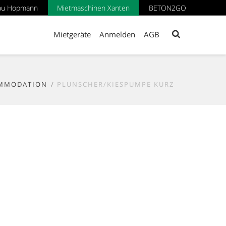
au Hopmann
Mietmaschinen Xanten
BETON2GO
Mietgeräte
Anmelden
AGB
MMODATION
PLUNSCHER/KIESPUMPE KURZ