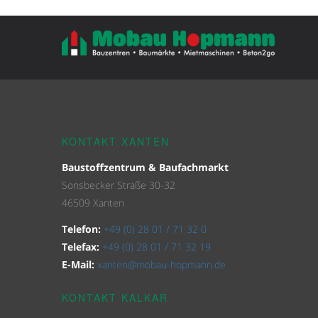
KONTAKT XANTEN
Baustoffzentrum & Baufachmarkt
Sonsbecker Straße 30-32
46509 Xanten
Telefon:
+49 (0) 28 01 / 71 32 0
Telefax:
+49 (0) 28 01 / 71 32 19
E-Mail:
xanten@mobau-hopmann.de
KONTAKT KALKAR