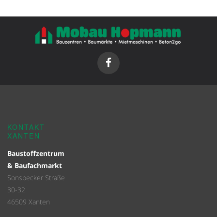
KONTAKT
XANTEN
Baustoffzentrum
& Baufachmarkt
Sonsbecker Straße
30-32
46509 Xanten