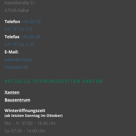
Kastellstraße 51
47546 Kalkar
Telefon
+49 (0) 28
24 / 97 62 3 0
Telefax
+49 (0) 28
24 / 97 62 3 20
E-Mail:
kalkar@mobau-
hopmann.de
AKTUELLE ÖFFNUNGSZEITEN XANTEN
Xanten
Bauzentrum
Winteröffnungszeit
(ab letzten Sonntag im Oktober)
Mo. – Fr. 07.00 – 18.00 Uhr
Sa. 07.00 – 14.00 Uhr