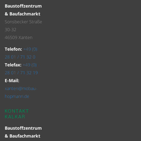
Baustoffzentrum
& Baufachmarkt
Sonsbecker Straße
30-32
46509 Xanten
Telefon:
+49 (0)
28 01 / 71 32 0
Telefax:
+49 (0)
28 01 / 71 32 19
E-Mail:
xanten@mobau-
hopmann.de
KONTAKT
KALKAR
Baustoffzentrum
& Baufachmarkt