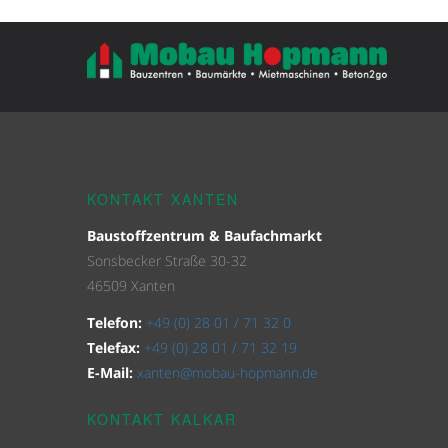
KONTAKT XANTEN
Baustoffzentrum & Baufachmarkt
Sonsbecker Straße 30-32
46509 Xanten
Telefon:
+49 (0) 28 01 / 71 32 0
Telefax:
+49 (0) 28 01 / 71 32 19
E-Mail:
xanten@mobau-hopmann.de
KONTAKT KALKAR