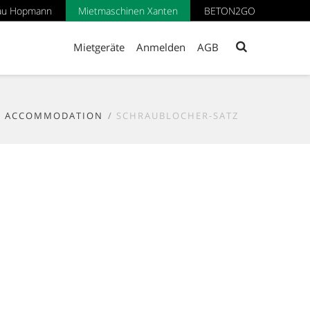
au Hopmann
Mietmaschinen Xanten
BETON2GO
Mietgeräte
Anmelden
AGB
ACCOMMODATION
SCHRAUBLOCHER-SATZ