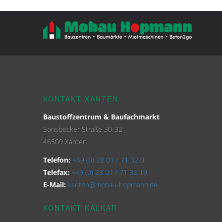
KONTAKT XANTEN
Baustoffzentrum & Baufachmarkt
Sonsbecker Straße 30-32
46509 Xanten
Telefon:
+49 (0) 28 01 / 71 32 0
Telefax:
+49 (0) 28 01 / 71 32 19
E-Mail:
xanten@mobau-hopmann.de
KONTAKT KALKAR