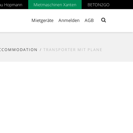
au Hopmann
Mietmaschinen Xanten
BETON2GO
Mietgeräte
Anmelden
AGB
CCOMMODATION
TRANSPORTER MIT PLANE