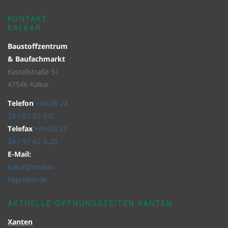
KONTAKT
KALKAR
Baustoffzentrum
& Baufachmarkt
Kastellstraße 51
47546 Kalkar
Telefon
+49 (0) 28
24 / 97 62 3 0
Telefax
+49 (0) 28
24 / 97 62 3 20
E-Mail:
kalkar@mobau-
hopmann.de
AKTUELLE ÖFFNUNGSZEITEN XANTEN
Xanten