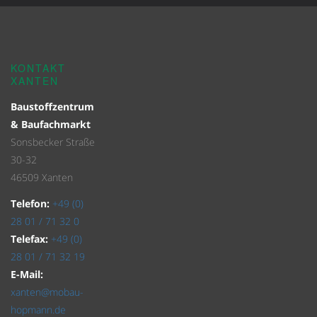
KONTAKT
XANTEN
Baustoffzentrum
& Baufachmarkt
Sonsbecker Straße
30-32
46509 Xanten
Telefon:
+49 (0)
28 01 / 71 32 0
Telefax:
+49 (0)
28 01 / 71 32 19
E-Mail:
xanten@mobau-
hopmann.de