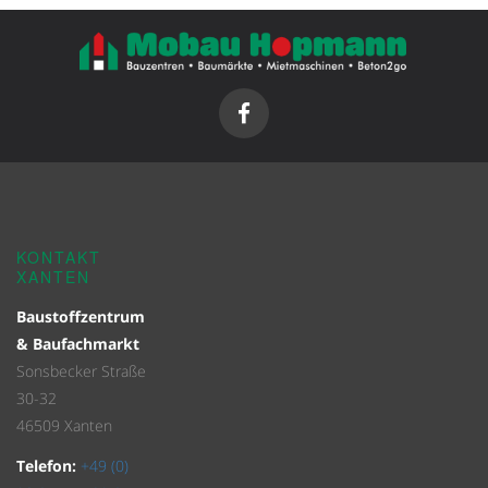
KONTAKT
XANTEN
Baustoffzentrum
& Baufachmarkt
Sonsbecker Straße
30-32
46509 Xanten
Telefon:
+49 (0)