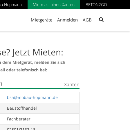
au Hopmann
Mietmaschinen Xanten
BETON2GO
Mietgeräte
Anmelden
AGB
se? Jetzt Mieten:
n dem Mietgerät, melden Sie sich
ail oder telefonisch bei:
m
Xanten
bsa@mobau-hopmann.de
Baustoffhandel
Fachberater
02801/7132-18