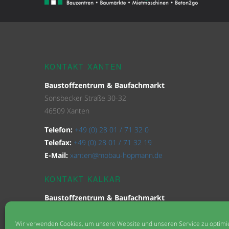
KONTAKT XANTEN
Baustoffzentrum & Baufachmarkt
Sonsbecker Straße 30-32
46509 Xanten
Telefon:
+49 (0) 28 01 / 71 32 0
Telefax:
+49 (0) 28 01 / 71 32 19
E-Mail:
xanten@mobau-hopmann.de
KONTAKT KALKAR
Baustoffzentrum & Baufachmarkt
Kastellstraße 51
47546 Kalkar
Wir verwenden Cookies, um unsere Website und unseren Service zu optimi