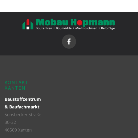
KONTAKT
XANTEN
Baustoffzentrum
& Baufachmarkt
Sonsbecker Straße
30-32
46509 Xanten