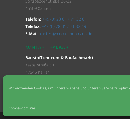
Sonsbecker Straße 30-32
46509 Xanten
Telefon:
+49 (0) 28 01 / 71 32 0
Telefax:
+49 (0) 28 01 / 71 32 19
E-Mail:
xanten@mobau-hopmann.de
KONTAKT KALKAR
Baustoffzentrum & Baufachmarkt
Kastellstraße 51
47546 Kalkar
Telefon
+49 (0) 28 24 / 97 62 3 0
Wir verwenden Cookies, um unsere Website und unseren Service zu optimi
Telefax
+49 (0) 28 24 / 97 62 3 20
E-Mail:
kalkar@mobau-hopmann.de
Cookie-Richtlinie
KONTAKT
IMPRESSUM
DATENSCHUTZ