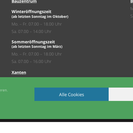
Bauzentrum
B
M
Winteröffnungszeit
S
(ab letzten Sonntag im Oktober)
Mo. – Fr. 07.00 – 18.00 Uhr
Sa. 07.00 – 14.00 Uhr
Sommeröffnungszeit
(ab letzten Sonntag im März)
Mo. – Fr. 07.00 – 18.00 Uhr
Sa. 07.00 – 16.00 Uhr
Xanten
Baufachmarkt
Mo. – Fr. 08.00 – 19.00 Uhr
eren.
Alle Cookies
Sa. 08.00 – 18.00 Uhr
AGB
COOKIE-RICHTLINIE (EU)