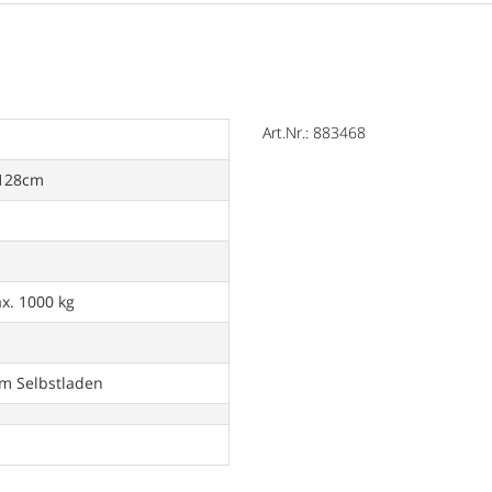
Art.Nr.: 883468
 128cm
ax. 1000 kg
um Selbstladen