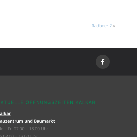
Radlader 2
»
AKTUELLE ÖFFNUNGSZEITEN KALKAR
alkar
auzentrum und Baumarkt
o – Fr. 07.00 – 18.00 Uhr
a 08.00 – 13.00 Uhr.