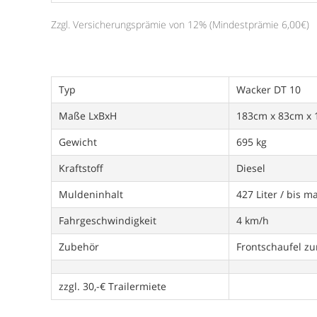
Zzgl. Versicherungsprämie von 12% (Mindestprämie 6,00€)
Typ
Wacker DT 10
Maße LxBxH
183cm x 83cm x
Gewicht
695 kg
Kraftstoff
Diesel
Muldeninhalt
427 Liter / bis m
Fahrgeschwindigkeit
4 km/h
Zubehör
Frontschaufel z
zzgl. 30,-€ Trailermiete