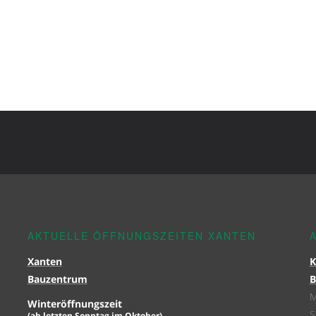
AKTUELLE ÖFFNUNGSZEITEN XANTEN
Xanten
K
Bauzentrum
B
M
Winteröffnungszeit
S
(ab letzten Sonntag im Oktober)