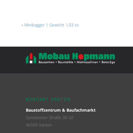
«
Minibagger 1 Gewicht 1,03 to
KONTAKT XANTEN
Baustoffzentrum & Baufachmarkt
Sonsbecker Straße 30-32
46509 Xanten