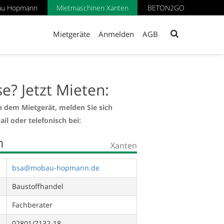
au Hopmann
Mietmaschinen Xanten
BETON2GO
Mietgeräte
Anmelden
AGB
se? Jetzt Mieten:
n dem Mietgerät, melden Sie sich
ail oder telefonisch bei:
m
Xanten
bsa@mobau-hopmann.de
Baustoffhandel
Fachberater
02801/7132-18