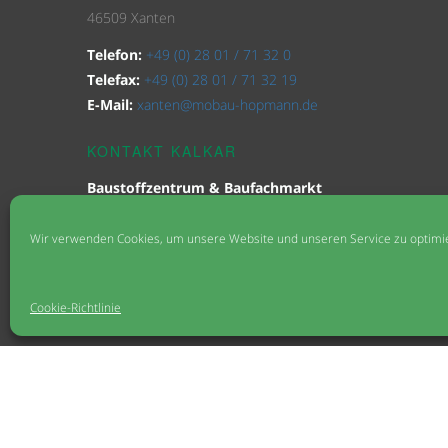
46509 Xanten
Telefon:
+49 (0) 28 01 / 71 32 0
Telefax:
+49 (0) 28 01 / 71 32 19
E-Mail:
xanten@mobau-hopmann.de
KONTAKT KALKAR
Baustoffzentrum & Baufachmarkt
Kastellstraße 51
47546 Kalkar
Wir verwenden Cookies, um unsere Website und unseren Service zu optimi
Telefon
+49 (0) 28 24 / 97 62 3 0
Telefax
+49 (0) 28 24 / 97 62 3 20
Cookie-Richtlinie
E-Mail:
kalkar@mobau-hopmann.de
KONTAKT
IMPRESSUM
DATENSCHUTZ