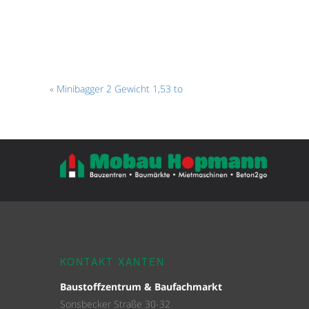
«
Minibagger 2 Gewicht 1,53 to
KONTAKT XANTEN
Baustoffzentrum & Baufachmarkt
Sonsbecker Straße 30-32