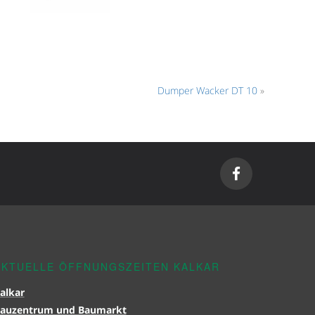
Dumper Wacker DT 10
»
AKTUELLE ÖFFNUNGSZEITEN KALKAR
alkar
auzentrum und Baumarkt