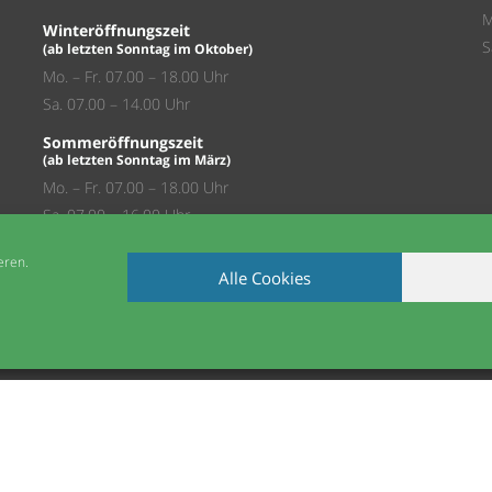
M
Winteröffnungszeit
S
(ab letzten Sonntag im Oktober)
Mo. – Fr. 07.00 – 18.00 Uhr
Sa. 07.00 – 14.00 Uhr
Sommeröffnungszeit
(ab letzten Sonntag im März)
Mo. – Fr. 07.00 – 18.00 Uhr
Sa. 07.00 – 16.00 Uhr
Xanten
eren.
Alle Cookies
Baufachmarkt
Mo. – Fr. 08.00 – 19.00 Uhr
Sa. 08.00 – 18.00 Uhr
AGB
COOKIE-RICHTLINIE (EU)