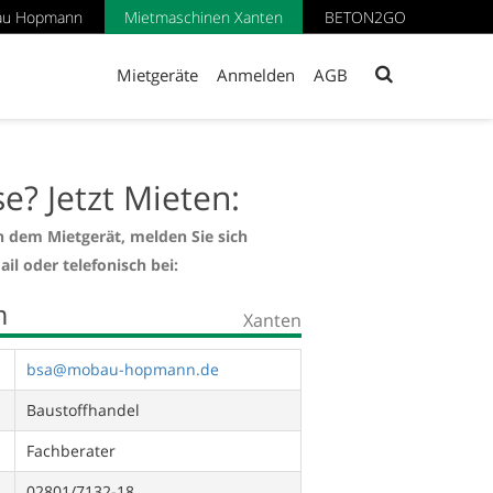
au Hopmann
Mietmaschinen Xanten
BETON2GO
Mietgeräte
Anmelden
AGB
se? Jetzt Mieten:
n dem Mietgerät, melden Sie sich
ail oder telefonisch bei:
m
Xanten
bsa@mobau-hopmann.de
Baustoffhandel
Fachberater
02801/7132-18